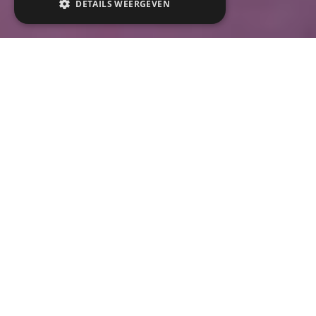
DETAILS WEERGEVEN
Strikt noodzakelijk
Prestatie
Targeting
Functioneel
Strikt noodzakelijke cookies maken de
kernfunctionaliteiten van de website mogelijk,
zoals gebruikersaanmelding en
accountbeheer. De website kan niet goed
worden gebruikt zonder de strikt
noodzakelijke cookies.
Naam
Aanbieder / Domein
Vervaldatum
Omschrijving
csrftoken
events.maekelhoeve.be
12 maanden
Deze cookie is gek
4 dagen
aan het Django-
webontwikkelingsp
voor Python. Het is
ontworpen om een s
helpen beschermen
een bepaald type
softwareaanval op
webformulieren.